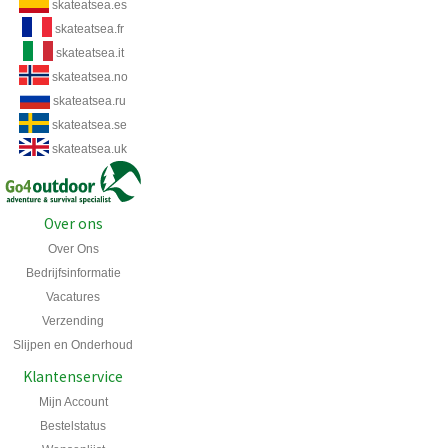
skateatsea.es
skateatsea.fr
skateatsea.it
skateatsea.no
skateatsea.ru
skateatsea.se
skateatsea.uk
Over ons
Over Ons
Bedrijfsinformatie
Vacatures
Verzending
Slijpen en Onderhoud
Klantenservice
Mijn Account
Bestelstatus