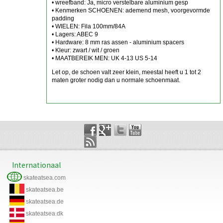
• wreefband: Ja, micro verstelbare aluminium gesp
• Kenmerken SCHOENEN: ademend mesh, voorgevormde
padding
• WIELEN: Fila 100mm/84A
• Lagers: ABEC 9
• Hardware: 8 mm ras assen - aluminium spacers
• Kleur: zwart / wit / groen
• MAATBEREIK MEN: UK 4-13 US 5-14
Let op, de schoen valt zeer klein, meestal heeft u 1 tot 2
maten groter nodig dan u normale schoenmaat.
Internationaal
skateatsea.com
skateatsea.be
skateatsea.de
skateatsea.dk