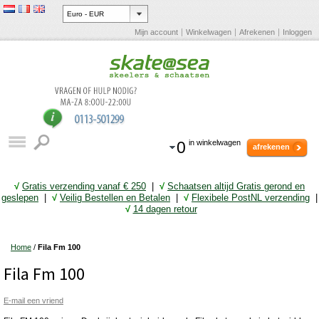
Mijn account
Winkelwagen
Afrekenen
Inloggen
0
in winkelwagen
afrekenen
√
Gratis verzending vanaf € 25
0
|
√
Schaatsen altijd Gratis gerond en
geslepen
|
√
Veilig Bestellen en Betalen
|
√
Flexibele PostNL verzending
|
√
14 dagen retour
Home
/
Fila Fm 100
Fila Fm 100
E-mail een vriend