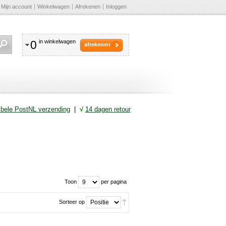
Mijn account
Winkelwagen
Afrekenen
Inloggen
0
in winkelwagen
afrekenen
ibele PostNL verzending
|
√
14 dagen retour
Toon
per pagina
Sorteer op