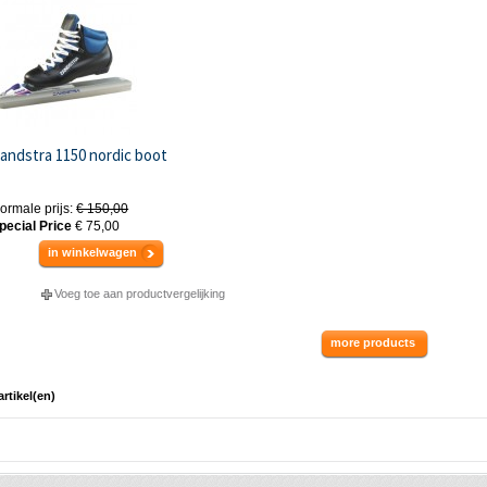
andstra 1150 nordic boot
ormale prijs:
€ 150,00
pecial Price
€ 75,00
in winkelwagen
Voeg toe aan productvergelijking
more products
artikel(en)