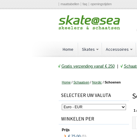
maattabellen
faq
openingstijden
Home
Skates
Accessoires
√
Gratis verzending vanaf € 25
0
|
√
Schaats
Home
/
Schaatsen
/
Nordic
/
Schoenen
S
SELECTEER UW VALUTA
1 
WINKELEN PER
Prijs
€ 75,00
(1)