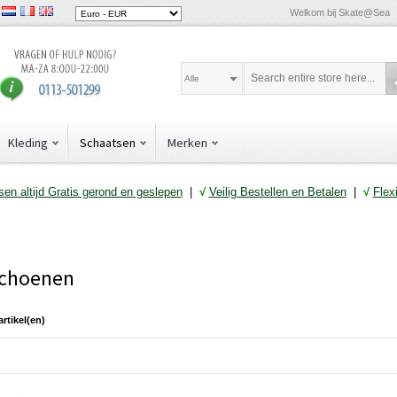
Welkom bij Skate@Sea
Alle
Kleding
Schaatsen
Merken
en altijd Gratis gerond en geslepen
|
√
Veilig Bestellen en Betalen
|
√
Flex
choenen
artikel(en)