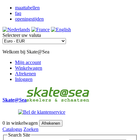
maattabellen
faq
openingstijden
Selecteer uw valuta
Welkom bij Skate@Sea
Mijn account
Winkelwagen
Afrekenen
Inloggen
Skate@Sea
0
in winkelwagen
Afrekenen
Catalogus
Zoeken
Search Site