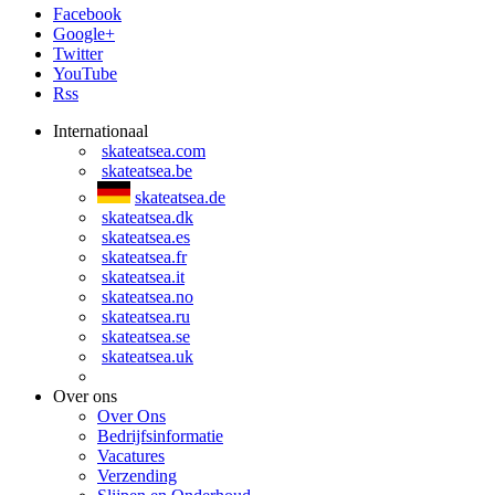
Facebook
Google+
Twitter
YouTube
Rss
Internationaal
skateatsea.com
skateatsea.be
skateatsea.de
skateatsea.dk
skateatsea.es
skateatsea.fr
skateatsea.it
skateatsea.no
skateatsea.ru
skateatsea.se
skateatsea.uk
Over ons
Over Ons
Bedrijfsinformatie
Vacatures
Verzending