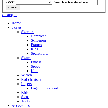
Zoek:
Zoeken
Catalogus
Home
Skates
.
Skeelers
Compleet
Schoenen
Frames
Kids
Spare Parts
Skates
Fitness
Speed
Kids
Wielen
Rolschaatsen
Lagers
Lager Onderhoud
Kids
Steps
Tools
Accessoires
.