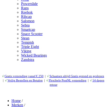
Powerslide
Raps
Reebok
Ribcap
Salomon
Sebra
Smartcap
Space Scooter
Stean
Tempish
Triple Eight
Viking
Wicked Bearings
Zandstra
√
Gratis verzending vanaf € 25
0
|
√
Schaatsen altijd Gratis gerond en geslepen
|
√
Veilig Bestellen en Betalen
|
√
Flexibele PostNL verzending
|
√
14 dagen
retour
Home
/
Merken
/