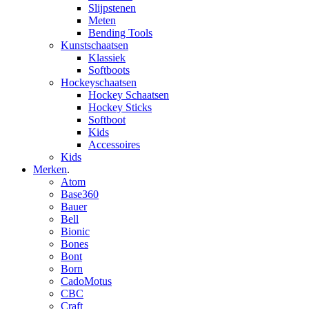
Slijpstenen
Meten
Bending Tools
Kunstschaatsen
Klassiek
Softboots
Hockeyschaatsen
Hockey Schaatsen
Hockey Sticks
Softboot
Kids
Accessoires
Kids
Merken
.
Atom
Base360
Bauer
Bell
Bionic
Bones
Bont
Born
CadoMotus
CBC
Craft