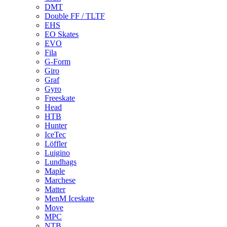
DMT
Double FF / TLTF
EHS
EO Skates
EVO
Fila
G-Form
Giro
Graf
Gyro
Freeskate
Head
HTB
Hunter
IceTec
Löffler
Luigino
Lundhags
Maple
Marchese
Matter
MenM Iceskate
Move
MPC
NTB