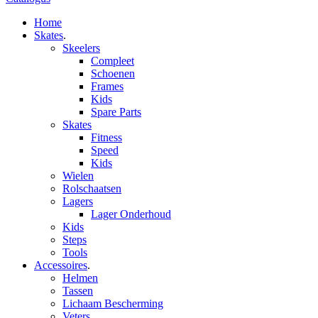
Home
Skates
.
Skeelers
Compleet
Schoenen
Frames
Kids
Spare Parts
Skates
Fitness
Speed
Kids
Wielen
Rolschaatsen
Lagers
Lager Onderhoud
Kids
Steps
Tools
Accessoires
.
Helmen
Tassen
Lichaam Bescherming
Veters