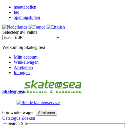
maattabellen
faq
openingstijden
Selecteer uw valuta
Welkom bij Skate@Sea
Mijn account
Winkelwagen
Afrekenen
Inloggen
Skate@Sea
0
in winkelwagen
Afrekenen
Catalogus
Zoeken
Search Site