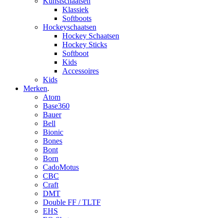
Kunstschaatsen
Klassiek
Softboots
Hockeyschaatsen
Hockey Schaatsen
Hockey Sticks
Softboot
Kids
Accessoires
Kids
Merken
.
Atom
Base360
Bauer
Bell
Bionic
Bones
Bont
Born
CadoMotus
CBC
Craft
DMT
Double FF / TLTF
EHS