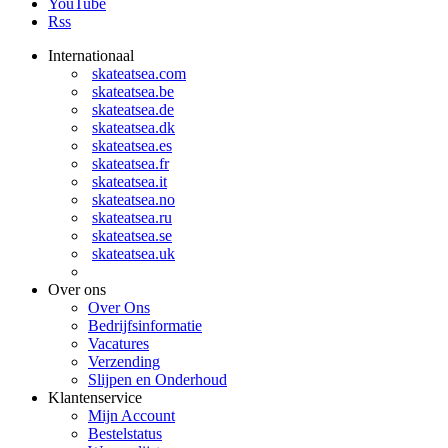
YouTube
Rss
Internationaal
skateatsea.com
skateatsea.be
skateatsea.de
skateatsea.dk
skateatsea.es
skateatsea.fr
skateatsea.it
skateatsea.no
skateatsea.ru
skateatsea.se
skateatsea.uk
Over ons
Over Ons
Bedrijfsinformatie
Vacatures
Verzending
Slijpen en Onderhoud
Klantenservice
Mijn Account
Bestelstatus