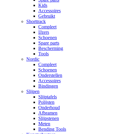
Kids
Accessoires
Gebruikt
Shorttrack
Compleet
IJzers
Schoenen
Spare parts
Bescherming
Tools
Nordic
Compleet
Schoenen
Onderstellen
Accessoires
Bindingen
Slijpen
Slijptafels
Polijsten
Onderhoud
Afbramen
Slijpstenen
Meten
Bending Tools