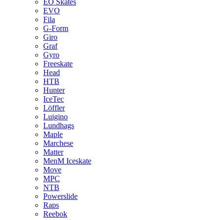
EO Skates
EVO
Fila
G-Form
Giro
Graf
Gyro
Freeskate
Head
HTB
Hunter
IceTec
Löffler
Luigino
Lundhags
Maple
Marchese
Matter
MenM Iceskate
Move
MPC
NTB
Powerslide
Raps
Reebok