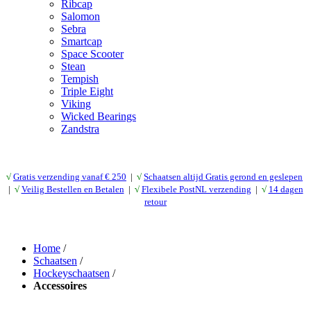
Ribcap
Salomon
Sebra
Smartcap
Space Scooter
Stean
Tempish
Triple Eight
Viking
Wicked Bearings
Zandstra
√
Gratis verzending vanaf € 25
0
|
√
Schaatsen altijd Gratis gerond en geslepen
|
√
Veilig Bestellen en Betalen
|
√
Flexibele PostNL verzending
|
√
14 dagen
retour
Home
/
Schaatsen
/
Hockeyschaatsen
/
Accessoires