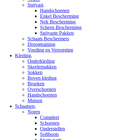
Snijvast
.
Handschoenen
Enkel Bescherming
Nek Bescherming
Scheen Bescherming
Snijvaste Pakken
Schaats Beschermers
Droogtraining
Voeding en Verzorging
Kleding
.
Onderkleding
Skeelerpakken
Sokken
Boven kleding
Broeken
Overschoenen
Handschoenen
Mutsen
Schaatsen
.
Noren
Compleet
Schoenen
Onderstellen
Softboots
Spare parts