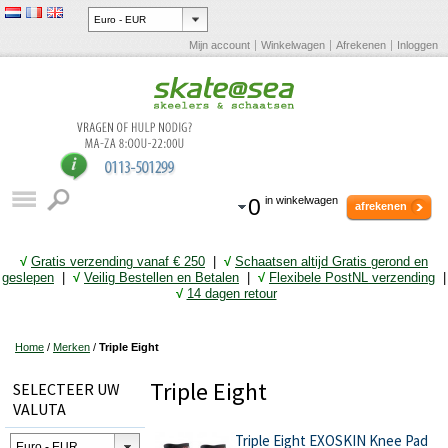
Mijn account
Winkelwagen
Afrekenen
Inloggen
0
in winkelwagen
afrekenen
√
Gratis verzending vanaf € 25
0
|
√
Schaatsen altijd Gratis gerond en
geslepen
|
√
Veilig Bestellen en Betalen
|
√
Flexibele PostNL verzending
|
√
14 dagen retour
Home
/
Merken
/
Triple Eight
Triple Eight
SELECTEER UW
VALUTA
Triple Eight EXOSKIN Knee Pad