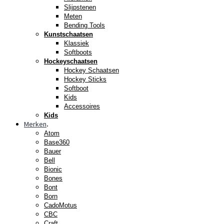
Slijpstenen
Meten
Bending Tools
Kunstschaatsen
Klassiek
Softboots
Hockeyschaatsen
Hockey Schaatsen
Hockey Sticks
Softboot
Kids
Accessoires
Kids
Merken
.
Atom
Base360
Bauer
Bell
Bionic
Bones
Bont
Born
CadoMotus
CBC
Craft