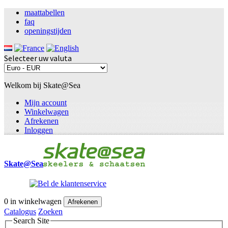
maattabellen
faq
openingstijden
Selecteer uw valuta
Welkom bij Skate@Sea
Mijn account
Winkelwagen
Afrekenen
Inloggen
Skate@Sea
0
in winkelwagen
Afrekenen
Catalogus
Zoeken
Search Site