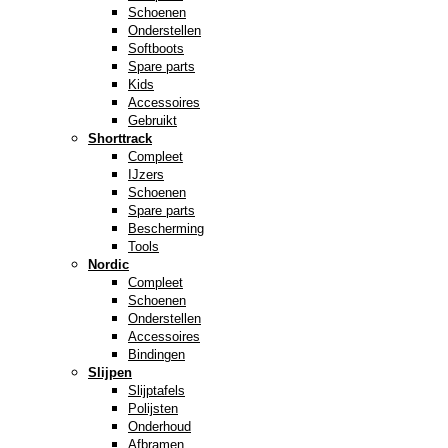
Schoenen
Onderstellen
Softboots
Spare parts
Kids
Accessoires
Gebruikt
Shorttrack
Compleet
IJzers
Schoenen
Spare parts
Bescherming
Tools
Nordic
Compleet
Schoenen
Onderstellen
Accessoires
Bindingen
Slijpen
Slijptafels
Polijsten
Onderhoud
Afbramen