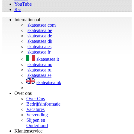
YouTube
Rss
Internationaal
skateatsea.com
skateatsea.be
skateatsea.de
skateatsea.dk
skateatsea.es
skateatsea.fr
skateatsea.it
skateatsea.no
skateatsea.ru
skateatsea.se
skateatsea.uk
Over ons
Over Ons
Bedrijfsinformatie
Vacatures
Verzending
Slijpen en
Onderhoud
Klantenservice