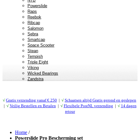
NTB
Powerslide
Raps
Reebok
Ribcap
Salomon
Sebra
Smartcap
Space Scooter
Stean
Tempish
Triple Eight
Viking
Wicked Bearings
Zandstra
√
Gratis verzending vanaf € 25
0
|
√
Schaatsen altijd Gratis gerond en geslepen
|
√
Veilig Bestellen en Betalen
|
√
Flexibele PostNL verzending
|
√
14 dagen
retour
Home
/
Powerslide Pro Bescherming set