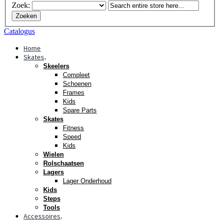
Zoek:
Zoeken
Catalogus
Home
Skates
.
Skeelers
Compleet
Schoenen
Frames
Kids
Spare Parts
Skates
Fitness
Speed
Kids
Wielen
Rolschaatsen
Lagers
Lager Onderhoud
Kids
Steps
Tools
Accessoires
.