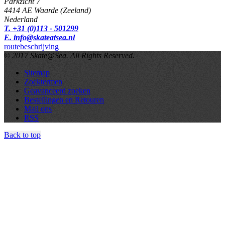
Parkzicht 7
4414 AE Waarde (Zeeland)
Nederland
T. +31 (0)113 - 501299
E. info@skateatsea.nl
routebeschrijving
© 2017 Skate@Sea. All Rights Reserved.
Sitemap
Zoektermen
Geavanceerd zoeken
Bestellingen en Retouren
Mail ons
RSS
Back to top