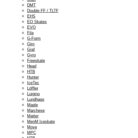
DMT
Double FF / TLTF
EHS
EO Skates
EVO
Fila
G-Form
Giro
Graf
Gyro
Freeskate
Head
HTB
Hunter
IceTec
Löffler
Luigino
Lundhags
Maple
Marchese
Matter
MenM Iceskate
Move
MPC