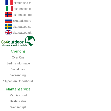
skateatsea.fr
skateatsea.it
skateatsea.no
skateatsea.ru
skateatsea.se
skateatsea.uk
Over ons
Over Ons
Bedrijfsinformatie
Vacatures
Verzending
Slijpen en Onderhoud
Klantenservice
Mijn Account
Bestelstatus
Wensenlijst