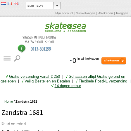
Mijn account
Winkelwagen
Afrekenen
Inloggen
0
in winkelwagen
afrekenen
√
Gratis verzending vanaf € 25
0
|
√
Schaatsen altijd Gratis gerond en
geslepen
|
√
Veilig Bestellen en Betalen
|
√
Flexibele PostNL verzending
|
√
14 dagen retour
Home
/
Zandstra 1681
Zandstra 1681
E-mail een vriend