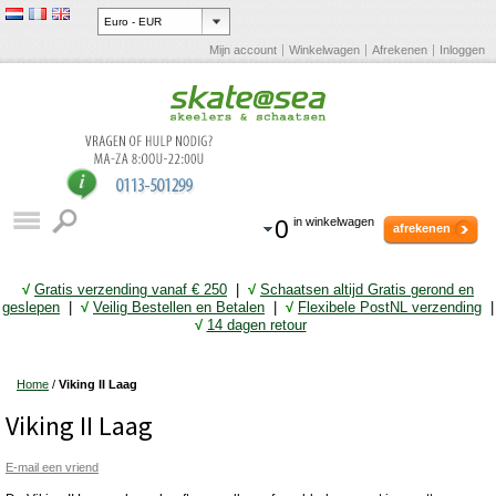
Mijn account
Winkelwagen
Afrekenen
Inloggen
0
in winkelwagen
afrekenen
√
Gratis verzending vanaf € 25
0
|
√
Schaatsen altijd Gratis gerond en
geslepen
|
√
Veilig Bestellen en Betalen
|
√
Flexibele PostNL verzending
|
√
14 dagen retour
Home
/
Viking II Laag
Viking II Laag
E-mail een vriend