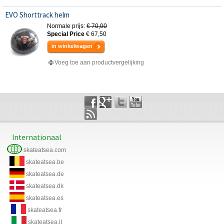
EVO Shorttrack helm
Normale prijs:
€ 70,00
Special Price
€ 67,50
in winkelwagen
Voeg toe aan productvergelijking
Internationaal
skateatsea.com
skateatsea.be
skateatsea.de
skateatsea.dk
skateatsea.es
skateatsea.fr
skateatsea.it