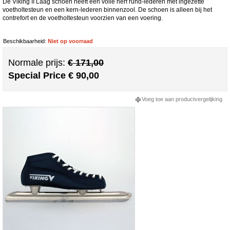
De Viking II Laag schoen heeft een volle nerf rund-lederen met ingezette
voetholtesteun en een kern-lederen binnenzool. De schoen is alleen bij het
contrefort en de voetholtesteun voorzien van een voering.
Beschikbaarheid:
Niet op voorraad
Normale prijs:
€ 171,00
Special Price
€ 90,00
Voeg toe aan productvergelijking