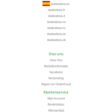
skateatsea.es
skateatsea.fr
skateatsea.it
skateatsea.no
skateatsea.ru
skateatsea.se
skateatsea.uk
Over ons
Over Ons
Bedrijfsinformatie
Vacatures
Verzending
Slijpen en Onderhoud
Klantenservice
Mijn Account
Bestelstatus
Wensenlijst