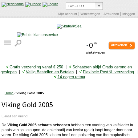
Mijn account
Winkelwagen
Afrekenen
Inloggen
0
in
afrekenen
winkelwagen
√
Gratis verzending vanaf € 25
0
|
√
Schaatsen altijd Gratis gerond en
geslepen
|
√
Veilig Bestellen en Betalen
|
√
Flexibele PostNL verzending
|
√
14 dagen retour
Home
/
Viking Gold 2005
Viking Gold 2005
E-mail een vriend
De
Viking Gold 2005 schaats schoenen
hebben een voering van kalfsleder in
plaats van splitcroupon, de enkelpartij van kevlar (gold) loopt langer door naar
voren. De Viking Gold 2005 schoen heeft een polstering van thermoplastisch