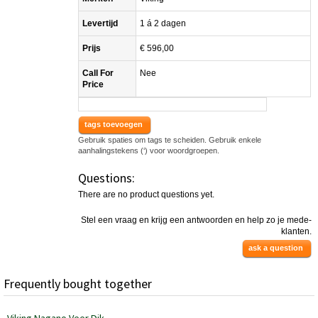
Levertijd
1 á 2 dagen
Prijs
€ 596,00
Call For
Nee
Price
tags toevoegen
Gebruik spaties om tags te scheiden. Gebruik enkele
aanhalingstekens (‘) voor woordgroepen.
Questions:
There are no product questions yet.
Stel een vraag en krijg een antwoorden en help zo je mede-
klanten.
ask a question
Frequently bought together