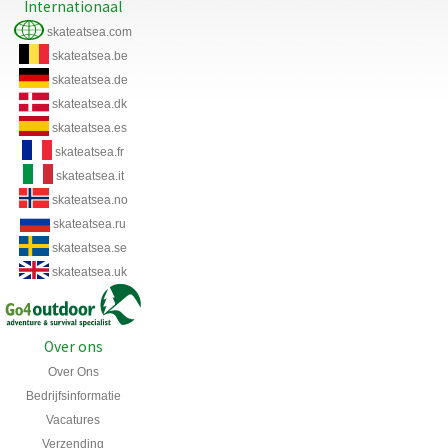
Internationaal
skateatsea.com
skateatsea.be
skateatsea.de
skateatsea.dk
skateatsea.es
skateatsea.fr
skateatsea.it
skateatsea.no
skateatsea.ru
skateatsea.se
skateatsea.uk
Over ons
Over Ons
Bedrijfsinformatie
Vacatures
Verzending