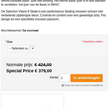
MenM-iceskate Basic ijzer met binding. Het MenM Basic ijzer is in drie standen
te verstellen. het ijzer van de Basic is 58HrC.
De Salomon Vitane 8 Skate is een performance Skating vrouwen schoen met
verbeterde zijdelingse steun. Controle en comfort voor een geweldige prijs. Fris
design en een specifieke vrouwen pasvorm.
Beschikbaarheid:
Op voorraad
*
Size
* Verplichte velden
Normale prijs:
€ 424,00
Special Price
€ 379,00
in winkelwagen
Aantal:
Voeg toe aan productvergelijking