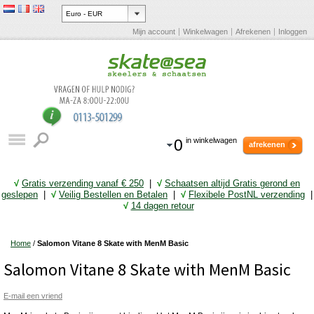
Mijn account
Winkelwagen
Afrekenen
Inloggen
0
in winkelwagen
afrekenen
√
Gratis verzending vanaf € 25
0
|
√
Schaatsen altijd Gratis gerond en
geslepen
|
√
Veilig Bestellen en Betalen
|
√
Flexibele PostNL verzending
|
√
14 dagen retour
Home
/
Salomon Vitane 8 Skate with MenM Basic
Salomon Vitane 8 Skate with MenM Basic
E-mail een vriend