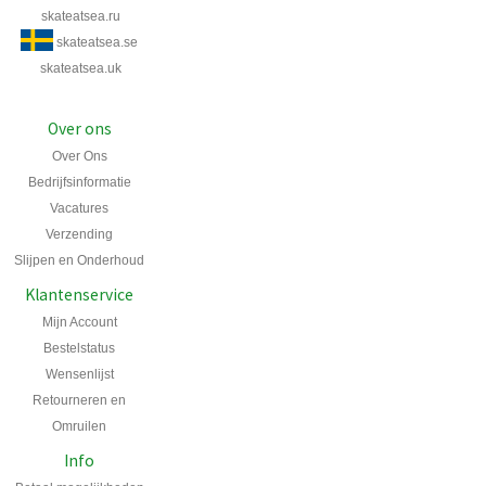
skateatsea.ru
skateatsea.se
skateatsea.uk
Over ons
Over Ons
Bedrijfsinformatie
Vacatures
Verzending
Slijpen en Onderhoud
Klantenservice
Mijn Account
Bestelstatus
Wensenlijst
Retourneren en
Omruilen
Info