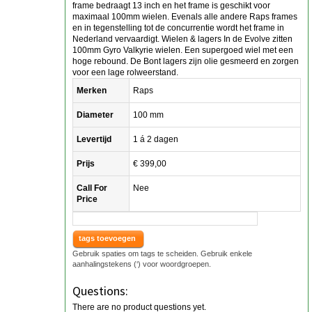
frame bedraagt 13 inch en het frame is geschikt voor
maximaal 100mm wielen. Evenals alle andere Raps frames
en in tegenstelling tot de concurrentie wordt het frame in
Nederland vervaardigt. Wielen & lagers In de Evolve zitten
100mm Gyro Valkyrie wielen. Een supergoed wiel met een
hoge rebound. De Bont lagers zijn olie gesmeerd en zorgen
voor een lage rolweerstand.
Merken
Raps
Diameter
100 mm
Levertijd
1 á 2 dagen
Prijs
€ 399,00
Call For
Nee
Price
tags toevoegen
Gebruik spaties om tags te scheiden. Gebruik enkele
aanhalingstekens (‘) voor woordgroepen.
Questions:
There are no product questions yet.