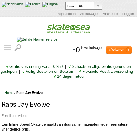
Mijn account
Winkelwagen
Afrekenen
Inloggen
0
in winkelwagen
afrekenen
√
Gratis verzending vanaf € 25
0
|
√
Schaatsen altijd Gratis gerond en
geslepen
|
√
Veilig Bestellen en Betalen
|
√
Flexibele PostNL verzending
|
√
14 dagen retour
Home
/
Raps Jay Evolve
Raps Jay Evolve
E-mail een vriend
Een Inline Speed Skate gemaakt van duurzame materialen tegen een uiterst
vriendelijke prijs.