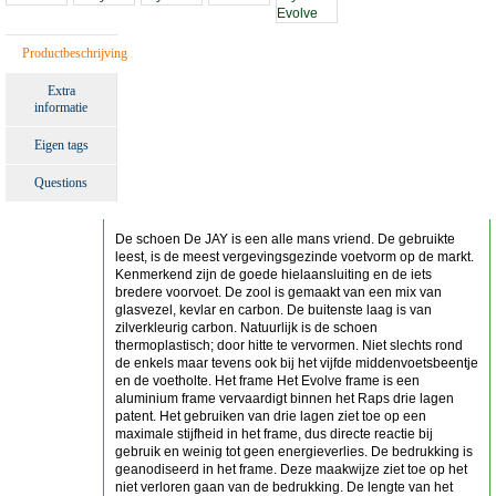
Productbeschrijving
Extra
informatie
Eigen tags
Questions
De schoen De JAY is een alle mans vriend. De gebruikte
leest, is de meest vergevingsgezinde voetvorm op de markt.
Kenmerkend zijn de goede hielaansluiting en de iets
bredere voorvoet. De zool is gemaakt van een mix van
glasvezel, kevlar en carbon. De buitenste laag is van
zilverkleurig carbon. Natuurlijk is de schoen
thermoplastisch; door hitte te vervormen. Niet slechts rond
de enkels maar tevens ook bij het vijfde middenvoetsbeentje
en de voetholte. Het frame Het Evolve frame is een
aluminium frame vervaardigt binnen het Raps drie lagen
patent. Het gebruiken van drie lagen ziet toe op een
maximale stijfheid in het frame, dus directe reactie bij
gebruik en weinig tot geen energieverlies. De bedrukking is
geanodiseerd in het frame. Deze maakwijze ziet toe op het
niet verloren gaan van de bedrukking. De lengte van het