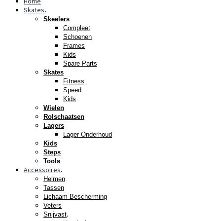
Home
Skates
.
Skeelers
Compleet
Schoenen
Frames
Kids
Spare Parts
Skates
Fitness
Speed
Kids
Wielen
Rolschaatsen
Lagers
Lager Onderhoud
Kids
Steps
Tools
Accessoires
.
Helmen
Tassen
Lichaam Bescherming
Veters
.
Snijvast