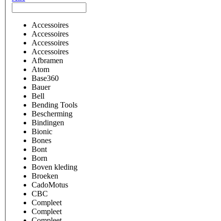
Accessoires
Accessoires
Accessoires
Accessoires
Afbramen
Atom
Base360
Bauer
Bell
Bending Tools
Bescherming
Bindingen
Bionic
Bones
Bont
Born
Boven kleding
Broeken
CadoMotus
CBC
Compleet
Compleet
Compleet