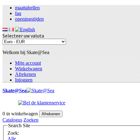
maattabellen
faq
openingstijden
Selecteer uw valuta
Welkom bij Skate@Sea
Mijn account
Winkelwagen
Afrekenen
Inloggen
Skate@Sea
0
in winkelwagen
Afrekenen
Catalogus
Zoeken
Search Site
Zoek:
Alle