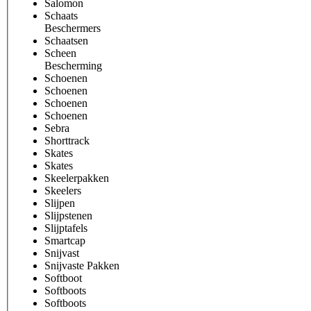
Salomon
Schaats
Beschermers
Schaatsen
Scheen
Bescherming
Schoenen
Schoenen
Schoenen
Schoenen
Sebra
Shorttrack
Skates
Skates
Skeelerpakken
Skeelers
Slijpen
Slijpstenen
Slijptafels
Smartcap
Snijvast
Snijvaste Pakken
Softboot
Softboots
Softboots