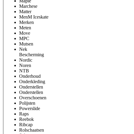
Maple
Marchese
Matter
MenM Iceskate
Merken
Meten
Move
MPC
Mutsen
Nek
Bescherming
Nordic
Noren
NTB
Onderhoud
Onderkleding
Onderstellen
Onderstellen
Overschoenen
Polijsten
Powerslide
Raps
Reebok
Ribcap
Rolschaatsen