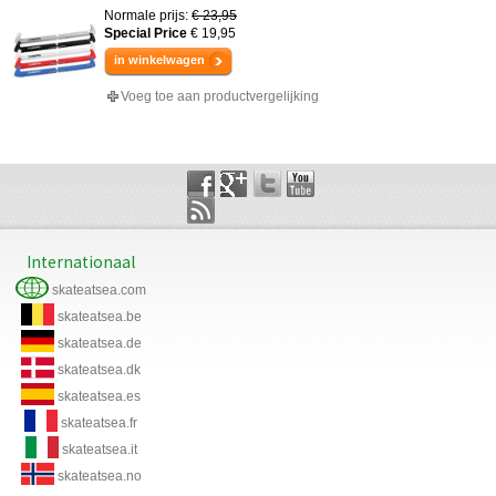
Normale prijs:
€ 23,95
Special Price
€ 19,95
in winkelwagen
Voeg toe aan productvergelijking
Internationaal
skateatsea.com
skateatsea.be
skateatsea.de
skateatsea.dk
skateatsea.es
skateatsea.fr
skateatsea.it
skateatsea.no