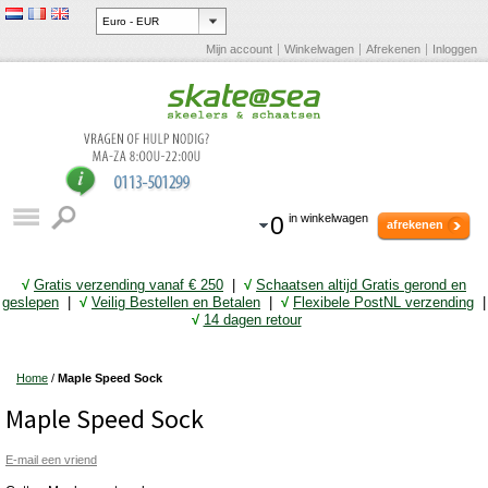
Mijn account
Winkelwagen
Afrekenen
Inloggen
0
in winkelwagen
afrekenen
√
Gratis verzending vanaf € 25
0
|
√
Schaatsen altijd Gratis gerond en
geslepen
|
√
Veilig Bestellen en Betalen
|
√
Flexibele PostNL verzending
|
√
14 dagen retour
Home
/
Maple Speed Sock
Maple Speed Sock
E-mail een vriend