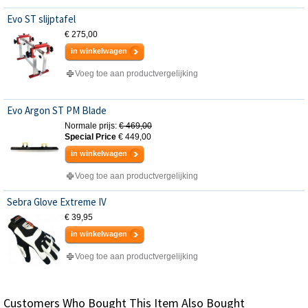
Evo ST slijptafel
€ 275,00
in winkelwagen
Voeg toe aan productvergelijking
Evo Argon ST PM Blade
Normale prijs:
€ 469,00
Special Price
€ 449,00
in winkelwagen
Voeg toe aan productvergelijking
Sebra Glove Extreme IV
€ 39,95
in winkelwagen
Voeg toe aan productvergelijking
Customers Who Bought This Item Also Bought