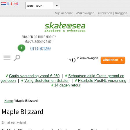
Mijn account
Winkelwagen
Afrekenen
Inloggen
0
in winkelwagen
afrekenen
√
Gratis verzending vanaf € 25
0
|
√
Schaatsen altijd Gratis gerond en
geslepen
|
√
Veilig Bestellen en Betalen
|
√
Flexibele PostNL verzending
|
√
14 dagen retour
Home
/
Maple Blizzard
Maple Blizzard
E-mail een vriend