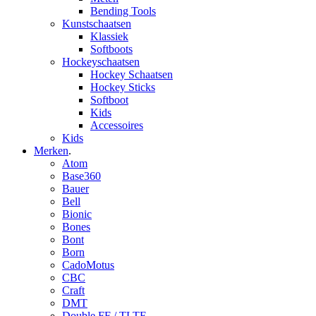
Bending Tools
Kunstschaatsen
Klassiek
Softboots
Hockeyschaatsen
Hockey Schaatsen
Hockey Sticks
Softboot
Kids
Accessoires
Kids
Merken
.
Atom
Base360
Bauer
Bell
Bionic
Bones
Bont
Born
CadoMotus
CBC
Craft
DMT
Double FF / TLTF