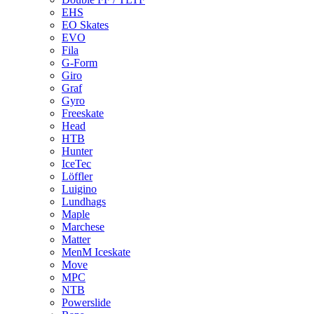
EHS
EO Skates
EVO
Fila
G-Form
Giro
Graf
Gyro
Freeskate
Head
HTB
Hunter
IceTec
Löffler
Luigino
Lundhags
Maple
Marchese
Matter
MenM Iceskate
Move
MPC
NTB
Powerslide