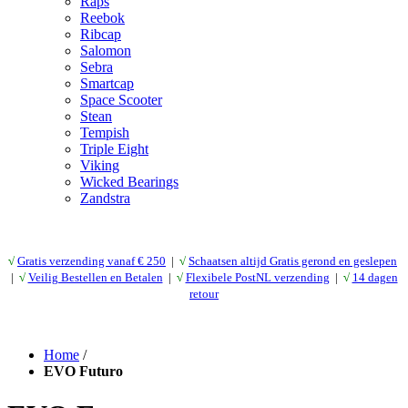
Raps
Reebok
Ribcap
Salomon
Sebra
Smartcap
Space Scooter
Stean
Tempish
Triple Eight
Viking
Wicked Bearings
Zandstra
√
Gratis verzending vanaf € 25
0
|
√
Schaatsen altijd Gratis gerond en geslepen
|
√
Veilig Bestellen en Betalen
|
√
Flexibele PostNL verzending
|
√
14 dagen
retour
Home
/
EVO Futuro