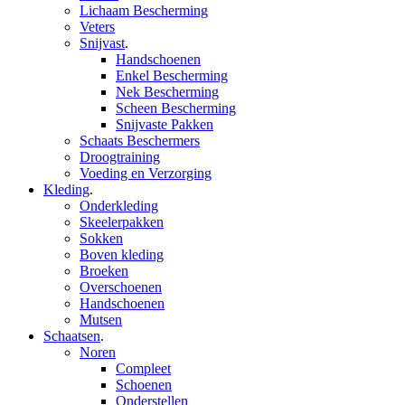
Lichaam Bescherming
Veters
Snijvast
.
Handschoenen
Enkel Bescherming
Nek Bescherming
Scheen Bescherming
Snijvaste Pakken
Schaats Beschermers
Droogtraining
Voeding en Verzorging
Kleding
.
Onderkleding
Skeelerpakken
Sokken
Boven kleding
Broeken
Overschoenen
Handschoenen
Mutsen
Schaatsen
.
Noren
Compleet
Schoenen
Onderstellen