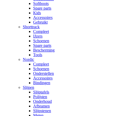
Softboots
Spare parts
Kids
Accessoires
Gebruikt
Shorttrack
Compleet
IJzers
Schoenen
Spare parts
Bescherming
Tools
Nordic
Compleet
Schoenen
Onderstellen
Accessoires
Bindingen
Slijpen
Slijptafels
Polijsten
Onderhoud
Afbramen
Slijpstenen
Meten