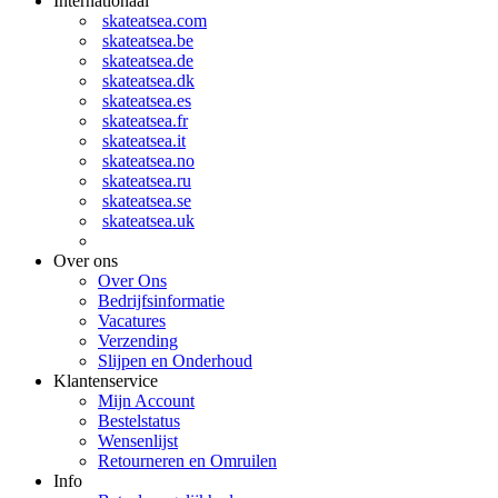
Internationaal
skateatsea.com
skateatsea.be
skateatsea.de
skateatsea.dk
skateatsea.es
skateatsea.fr
skateatsea.it
skateatsea.no
skateatsea.ru
skateatsea.se
skateatsea.uk
Over ons
Over Ons
Bedrijfsinformatie
Vacatures
Verzending
Slijpen en Onderhoud
Klantenservice
Mijn Account
Bestelstatus
Wensenlijst
Retourneren en Omruilen
Info