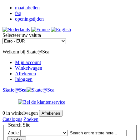
maattabellen
faq
openingstijden
Selecteer uw valuta
Welkom bij Skate@Sea
Mijn account
Winkelwagen
Afrekenen
Inloggen
Skate@Sea
0
in winkelwagen
Afrekenen
Catalogus
Zoeken
Search Site
Zoek:
Zoeken