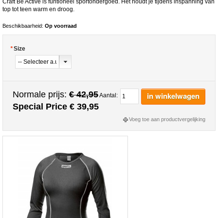
Craft Be Active is funtioneel sportondergoed. Het houdt je tijdens inspanning van
top tot teen warm en droog.
Beschikbaarheid:
Op voorraad
*
Size
Normale prijs:
€ 42,95
in winkelwagen
Aantal:
Special Price
€ 39,95
Voeg toe aan productvergelijking