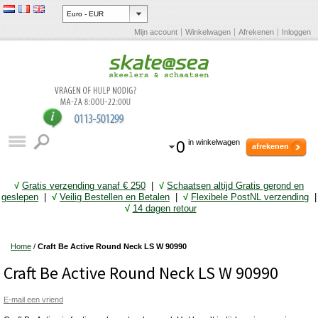
Mijn account
Winkelwagen
Afrekenen
Inloggen
0
in winkelwagen
afrekenen
√
Gratis verzending vanaf € 25
0
|
√
Schaatsen altijd Gratis gerond en
geslepen
|
√
Veilig Bestellen en Betalen
|
√
Flexibele PostNL verzending
|
√
14 dagen retour
Home
/
Craft Be Active Round Neck LS W 90990
Craft Be Active Round Neck LS W 90990
E-mail een vriend