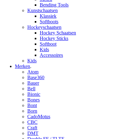
Bending Tools
Kunstschaatsen
Klassiek
Softboots
Hockeyschaatsen
Hockey Schaatsen
Hockey Sticks
Softboot
Kids
Accessoires
Kids
Merken
.
Atom
Base360
Bauer
Bell
Bionic
Bones
Bont
Born
CadoMotus
CBC
Craft
DMT
Double FF / TLTF