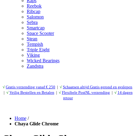
Raps
Reebok
Ribcap
Salomon
Sebra
Smartcap
Space Scooter
Stean
Tempish
Triple Eight
Viking
Wicked Bearings
Zandstra
√
Gratis verzending vanaf € 25
0
|
√
Schaatsen altijd Gratis gerond en geslepen
|
√
Veilig Bestellen en Betalen
|
√
Flexibele PostNL verzending
|
√
14 dagen
retour
Home
/
Chaya Glide Chrome