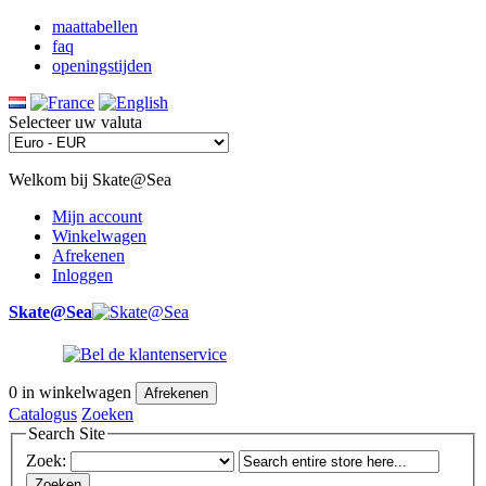
maattabellen
faq
openingstijden
Selecteer uw valuta
Welkom bij Skate@Sea
Mijn account
Winkelwagen
Afrekenen
Inloggen
Skate@Sea
0
in winkelwagen
Afrekenen
Catalogus
Zoeken
Search Site
Zoek:
Zoeken