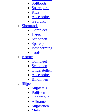
Softboots
Spare parts
Kids
Accessoires
Gebruikt
Shorttrack
Compleet
IJzers
Schoenen
Spare parts
Bescherming
Tools
Nordic
Compleet
Schoenen
Onderstellen
Accessoires
Bindingen
Slijpen
Slijptafels
Polijsten
Onderhoud
Afbramen
Slijpstenen
Meten