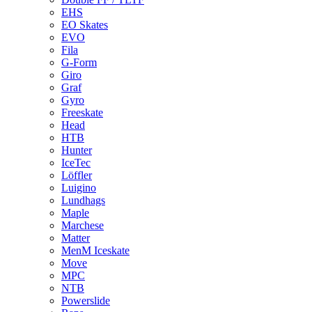
EHS
EO Skates
EVO
Fila
G-Form
Giro
Graf
Gyro
Freeskate
Head
HTB
Hunter
IceTec
Löffler
Luigino
Lundhags
Maple
Marchese
Matter
MenM Iceskate
Move
MPC
NTB
Powerslide