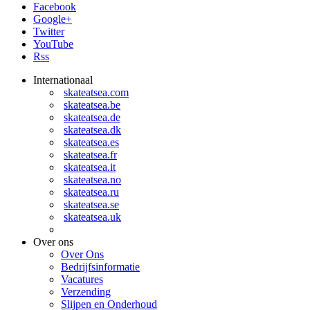
Facebook
Google+
Twitter
YouTube
Rss
Internationaal
skateatsea.com
skateatsea.be
skateatsea.de
skateatsea.dk
skateatsea.es
skateatsea.fr
skateatsea.it
skateatsea.no
skateatsea.ru
skateatsea.se
skateatsea.uk
Over ons
Over Ons
Bedrijfsinformatie
Vacatures
Verzending
Slijpen en Onderhoud