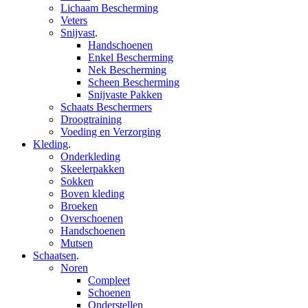
Lichaam Bescherming
Veters
Snijvast
.
Handschoenen
Enkel Bescherming
Nek Bescherming
Scheen Bescherming
Snijvaste Pakken
Schaats Beschermers
Droogtraining
Voeding en Verzorging
Kleding
.
Onderkleding
Skeelerpakken
Sokken
Boven kleding
Broeken
Overschoenen
Handschoenen
Mutsen
Schaatsen
.
Noren
Compleet
Schoenen
Onderstellen